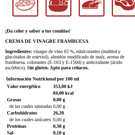
¡Da color y sabor a tus comidas!
CREMA DE VINAGRE FRAMBUESA
Ingredientes:
vinagre de vino 65 %, edulcorantes (maltitol y
glucósidos de esteviol), almidón modificado de maíz, aroma de
frambuesa, colorantes (E-163 y E-150d) y antioxidante (ácido
ascórbico).
Sin gluten. Apto para celíacos.
Información Nutricional
por 100 ml
Valor energético
353,00 kJ
84,00 kcal
Grasas
0,00 g
de las cuales saturadas
0,00 g
Carbohidratos
26,20
de los cuales azúcares
0,00 g
Proteínas
0,30 g
Sal
0,10 g