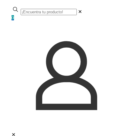
✕
0
✕