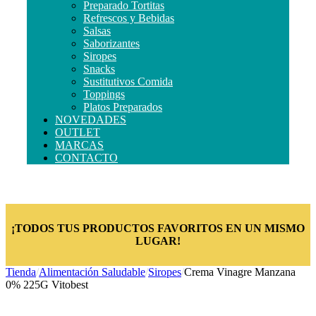
Preparado Tortitas
Refrescos y Bebidas
Salsas
Saborizantes
Siropes
Snacks
Sustitutivos Comida
Toppings
Platos Preparados
NOVEDADES
OUTLET
MARCAS
CONTACTO
¡TODOS TUS PRODUCTOS FAVORITOS EN UN MISMO
LUGAR!
Tienda
/
Alimentación Saludable
/
Siropes
/
Crema Vinagre Manzana
0% 225G Vitobest