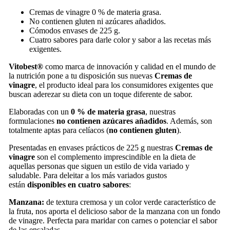
Cremas de vinagre 0 % de materia grasa.
No contienen gluten ni azúcares añadidos.
Cómodos envases de 225 g.
Cuatro sabores para darle color y sabor a las recetas más
exigentes.
Vitobest®
como marca de innovación y calidad en el mundo de
la nutrición pone a tu disposición sus nuevas
Cremas de
vinagre
, el producto ideal para los consumidores exigentes que
buscan aderezar su dieta con un toque diferente de sabor.
Elaboradas con un
0 % de materia grasa
, nuestras
formulaciones
no contienen azúcares añadidos
. Además, son
totalmente aptas para celíacos (
no contienen gluten
).
Presentadas en envases prácticos de 225 g nuestras
Cremas de
vinagre
son el complemento imprescindible en la dieta de
aquellas personas que siguen un estilo de vida variado y
saludable. Para deleitar a los más variados gustos
están
disponibles en cuatro sabores
:
Manzana:
de textura cremosa y un color verde característico de
la fruta, nos aporta el delicioso sabor de la manzana con un fondo
de vinagre. Perfecta para maridar con carnes o potenciar el sabor
de las ensaladas.