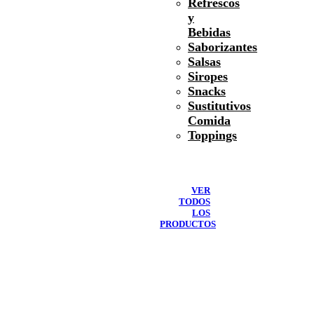
Refrescos
y
Bebidas
Saborizantes
Salsas
Siropes
Snacks
Sustitutivos
Comida
Toppings
VER
TODOS
LOS
PRODUCTOS