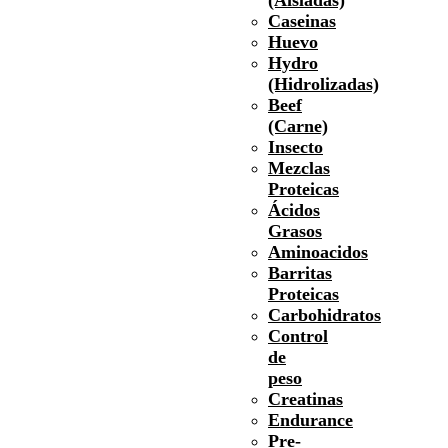
Caseinas
Huevo
Hydro
(Hidrolizadas)
Beef
(Carne)
Insecto
Mezclas
Proteicas
Ácidos
Grasos
Aminoacidos
Barritas
Proteicas
Carbohidratos
Control
de
peso
Creatinas
Endurance
Pre-