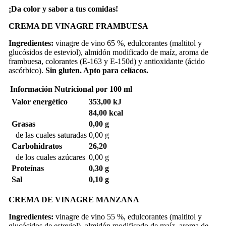
¡Da color y sabor a tus comidas!
CREMA DE VINAGRE FRAMBUESA
Ingredientes:
vinagre de vino 65 %, edulcorantes (maltitol y
glucósidos de esteviol), almidón modificado de maíz, aroma de
frambuesa, colorantes (E-163 y E-150d) y antioxidante (ácido
ascórbico).
Sin gluten. Apto para celíacos.
Información Nutricional
por 100 ml
Valor energético
353,00 kJ
84,00 kcal
Grasas
0,00 g
de las cuales saturadas
0,00 g
Carbohidratos
26,20
de los cuales azúcares
0,00 g
Proteínas
0,30 g
Sal
0,10 g
CREMA DE VINAGRE MANZANA
Ingredientes:
vinagre de vino 55 %, edulcorantes (maltitol y
glucósidos de esteviol), almidón modificado de maíz, aroma de