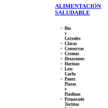
ALIMENTACIÓN
SALUDABLE
Bio
y
Cereales
Claras
Conservas
Cremas
Desayunos
Harinas
Low
Carbs
Panes
Pizzas
y
Piadinas
Preparado
Tortitas