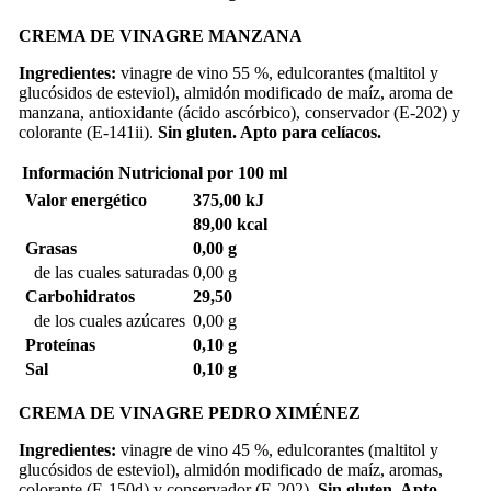
CREMA DE VINAGRE MANZANA
Ingredientes:
vinagre de vino 55 %, edulcorantes (maltitol y
glucósidos de esteviol), almidón modificado de maíz, aroma de
manzana, antioxidante (ácido ascórbico), conservador (E-202) y
colorante (E-141ii).
Sin gluten. Apto para celíacos.
Información Nutricional
por 100 ml
Valor energético
375,00 kJ
89,00 kcal
Grasas
0,00 g
de las cuales saturadas
0,00 g
Carbohidratos
29,50
de los cuales azúcares
0,00 g
Proteínas
0,10 g
Sal
0,10 g
CREMA DE VINAGRE PEDRO XIMÉNEZ
Ingredientes:
vinagre de vino 45 %, edulcorantes (maltitol y
glucósidos de esteviol), almidón modificado de maíz, aromas,
colorante (E-150d) y conservador (E-202).
Sin gluten. Apto