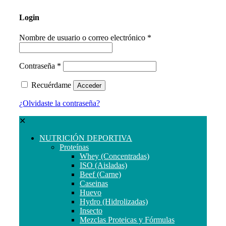
Login
Nombre de usuario o correo electrónico
*
Contraseña
*
Recuérdame
Acceder
¿Olvidaste la contraseña?
✕
NUTRICIÓN DEPORTIVA
Proteínas
Whey (Concentradas)
ISO (Aisladas)
Beef (Carne)
Caseinas
Huevo
Hydro (Hidrolizadas)
Insecto
Mezclas Proteicas y Fórmulas