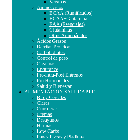
Veganas
Aminoacidos
BCAA (Ramificados)
BCAA+Glutamina
EAA (Esenciales)
Glutaminas
Otros Aminoácidos
Ácidos Grasos
Barritas Proteicas
Carbohidratos
Control de peso
Creatinas
Endurance
Pre-Intra-Post Entrenos
Pro Hormonales
Salud y Bienestar
ALIMENTACIÓN SALUDABLE
Bio y Cereales
Claras
Conservas
Cremas
Desayunos
Harinas
Low Carbs
Panes Pizzas y Piadinas