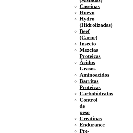
Caseinas
Huevo
Hydro
(Hidrolizadas)
Beef
(Carne)
Insecto
Mezclas
Proteicas
Ácidos
Grasos
Aminoacidos
Barritas
Proteicas
Carbohidratos
Control
de
peso
Creatinas
Endurance
Pre-