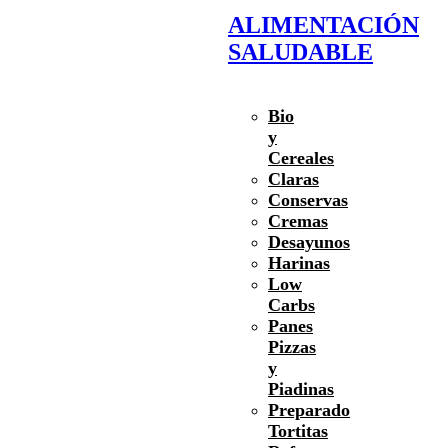
ALIMENTACIÓN
SALUDABLE
Bio
y
Cereales
Claras
Conservas
Cremas
Desayunos
Harinas
Low
Carbs
Panes
Pizzas
y
Piadinas
Preparado
Tortitas