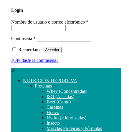
Login
Nombre de usuario o correo electrónico
*
Contraseña
*
Recuérdame
Acceder
¿Olvidaste la contraseña?
✕
NUTRICIÓN DEPORTIVA
Proteínas
Whey (Concentradas)
ISO (Aisladas)
Beef (Carne)
Caseinas
Huevo
Hydro (Hidrolizadas)
Insecto
Mezclas Proteicas y Fórmulas