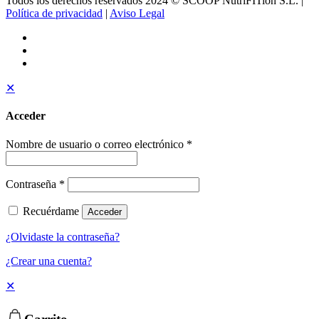
Todos los derechos reservados 2024 © SCOOP NutriFITion S.L. |
Política de privacidad
|
Aviso Legal
✕
Acceder
Nombre de usuario o correo electrónico
*
Contraseña
*
Recuérdame
Acceder
¿Olvidaste la contraseña?
¿Crear una cuenta?
✕