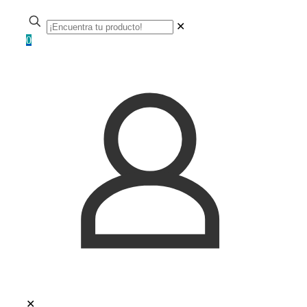
✕
0
✕