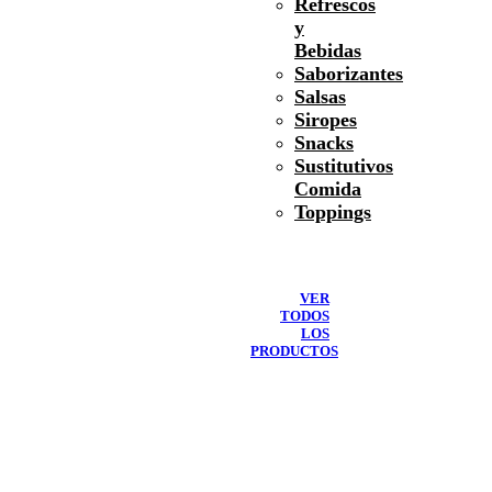
Refrescos
y
Bebidas
Saborizantes
Salsas
Siropes
Snacks
Sustitutivos
Comida
Toppings
VER
TODOS
LOS
PRODUCTOS