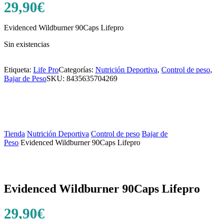
29,90
€
Evidenced Wildburner 90Caps Lifepro
Sin existencias
Etiqueta:
Life Pro
Categorías:
Nutrición Deportiva
,
Control de peso
,
Bajar de Peso
SKU:
8435635704269
Tienda
/
Nutrición Deportiva
/
Control de peso
/
Bajar de
Peso
/
Evidenced Wildburner 90Caps Lifepro
Evidenced Wildburner 90Caps Lifepro
29,90
€