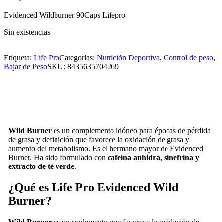
Evidenced Wildburner 90Caps Lifepro
Sin existencias
Etiqueta:
Life Pro
Categorías:
Nutrición Deportiva
,
Control de peso
,
Bajar de Peso
SKU:
8435635704269
Wild Burner
es un complemento idóneo para épocas de pérdida
de grasa y definición que favorece la oxidación de grasa y
aumento del metabolismo. Es el hermano mayor de Evidenced
Burner. Ha sido formulado con
cafeína anhidra, sinefrina y
extracto de té verde
.
¿Qué es Life Pro Evidenced Wild
Burner?
Wild Burner
es un suplemento que favorece la oxidación de