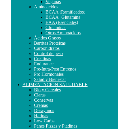
Veganas
Aminoacidos
BCAA (Ramificados)
BCAA+Glutamina
EAA (Esenciales)
Glutaminas
Otros Aminoácidos
Ácidos Grasos
Barritas Proteicas
Carbohidratos
Control de peso
Creatinas
Endurance
Pre-Intra-Post Entrenos
Pro Hormonales
Salud y Bienestar
ALIMENTACIÓN SALUDABLE
Bio y Cereales
Claras
Conservas
Cremas
Desayunos
Harinas
Low Carbs
Panes Pizzas y Piadinas