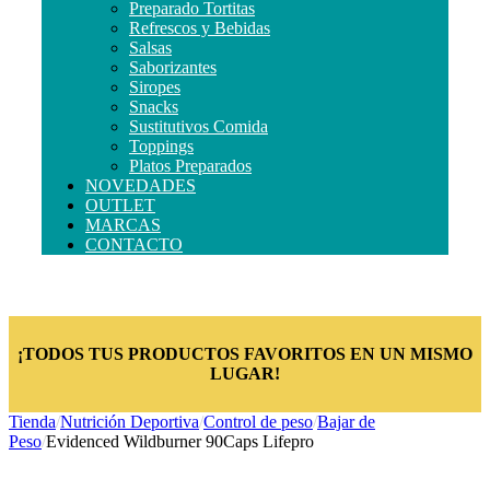
Preparado Tortitas
Refrescos y Bebidas
Salsas
Saborizantes
Siropes
Snacks
Sustitutivos Comida
Toppings
Platos Preparados
NOVEDADES
OUTLET
MARCAS
CONTACTO
¡TODOS TUS PRODUCTOS FAVORITOS EN UN MISMO
LUGAR!
Tienda
/
Nutrición Deportiva
/
Control de peso
/
Bajar de
Peso
/
Evidenced Wildburner 90Caps Lifepro