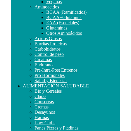
Veganas
Aminoacidos
BCAA (Ramificados)
BCAA+Glutamina
EAA (Esenciales)
Glutaminas
Otros Aminoácidos
Ácidos Grasos
Barritas Proteicas
Carbohidratos
Control de peso
Creatinas
Endurance
Pre-Intra-Post Entrenos
Pro Hormonales
Salud y Bienestar
ALIMENTACIÓN SALUDABLE
Bio y Cereales
Claras
Conservas
Cremas
Desayunos
Harinas
Low Carbs
Panes Pizzas y Piadinas