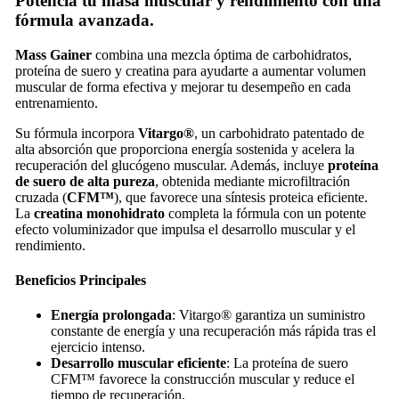
Potencia tu masa muscular y rendimiento con una
fórmula avanzada.
Mass Gainer
combina una mezcla óptima de carbohidratos,
proteína de suero y creatina para ayudarte a aumentar volumen
muscular de forma efectiva y mejorar tu desempeño en cada
entrenamiento.
Su fórmula incorpora
Vitargo®
, un carbohidrato patentado de
alta absorción que proporciona energía sostenida y acelera la
recuperación del glucógeno muscular. Además, incluye
proteína
de suero de alta pureza
, obtenida mediante microfiltración
cruzada (
CFM™
), que favorece una síntesis proteica eficiente.
La
creatina monohidrato
completa la fórmula con un potente
efecto voluminizador que impulsa el desarrollo muscular y el
rendimiento.
Beneficios Principales
Energía prolongada
: Vitargo® garantiza un suministro
constante de energía y una recuperación más rápida tras el
ejercicio intenso.
Desarrollo muscular eficiente
: La proteína de suero
CFM™ favorece la construcción muscular y reduce el
tiempo de recuperación.