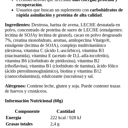
recuperación
.
Usuarios que buscan un suplemento con
carbohidratos de
rápida asimilación y proteína de alta calidad
.
Ingredientes:
Dextrosa, harina de avena, LECHE desnatada en
polvo, concentrado de proteína de suero de LECHE (emulgentes:
lecitina de SOJAy lecitina de girasol), cacao en polvo desgrasado
7%, creatina monohidrato, aromas, amilopectina Vitargo®,
emulgente (lecitina de SOJA), complejo multivitamínico
(dextrosa, vitamina C (ácido L-ascórbico), vitamina B3
(niacinamida), vitamina E (acetato de D,L-alfa-tocoferilo),
vitamina B6 (clorhidrato de piridoxina), vitamina B2
(riboflavina), vitamina B1 (clorhidrato de tiamina), ácido fólico
(ácido pteroilmonoglutámico), biotina y vitamina B12
(cianocobalamina)), edulcorante (sucralosa) y sal.
Alérgenos:
Contiene leche, gluten y soja. Puede contener trazas
de huevos y crustáceos.
Información Nutricional (60g)
Componente
Cantidad
Energía
222 kcal / 928 kJ
Grasas totales
2,4 g