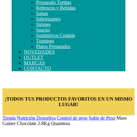
Preparado Tortitas
Refrescos y Bebidas
Salsas
Saborizantes
Siropes
Snacks
Sustitutivos Comida
Toppings
Platos Preparados
NOVEDADES
OUTLET
MARCAS
CONTACTO
¡TODOS TUS PRODUCTOS FAVORITOS EN UN MISMO
LUGAR!
Tienda
/
Nutrición Deportiva
/
Control de peso
/
Subir de Peso
/
Mass
Gainer Chocolate 2.8Kg Quamtrax