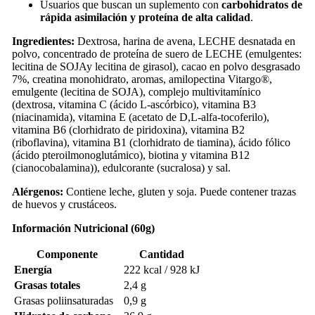
Usuarios que buscan un suplemento con
carbohidratos de
rápida asimilación y proteína de alta calidad
.
Ingredientes:
Dextrosa, harina de avena, LECHE desnatada en
polvo, concentrado de proteína de suero de LECHE (emulgentes:
lecitina de SOJAy lecitina de girasol), cacao en polvo desgrasado
7%, creatina monohidrato, aromas, amilopectina Vitargo®,
emulgente (lecitina de SOJA), complejo multivitamínico
(dextrosa, vitamina C (ácido L-ascórbico), vitamina B3
(niacinamida), vitamina E (acetato de D,L-alfa-tocoferilo),
vitamina B6 (clorhidrato de piridoxina), vitamina B2
(riboflavina), vitamina B1 (clorhidrato de tiamina), ácido fólico
(ácido pteroilmonoglutámico), biotina y vitamina B12
(cianocobalamina)), edulcorante (sucralosa) y sal.
Alérgenos:
Contiene leche, gluten y soja. Puede contener trazas
de huevos y crustáceos.
Información Nutricional (60g)
Componente
Cantidad
Energía
222 kcal / 928 kJ
Grasas totales
2,4 g
Grasas poliinsaturadas
0,9 g