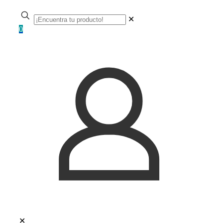
✕
0
✕