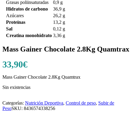
Grasas poliinsaturadas
0,9 g
Hidratos de carbono
36,9 g
Azúcares
26,2 g
Proteínas
13,2 g
Sal
0,12 g
Creatina monohidrato
3,36 g
Mass Gainer Chocolate 2.8Kg Quamtrax
33,90
€
Mass Gainer Chocolate 2.8Kg Quamtrax
Sin existencias
Categorías:
Nutrición Deportiva
,
Control de peso
,
Subir de
Peso
SKU:
8436574338256