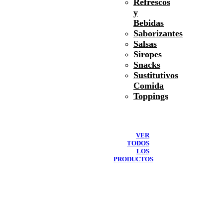
Refrescos
y
Bebidas
Saborizantes
Salsas
Siropes
Snacks
Sustitutivos
Comida
Toppings
VER
TODOS
LOS
PRODUCTOS