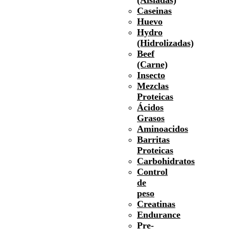
Caseinas
Huevo
Hydro
(Hidrolizadas)
Beef
(Carne)
Insecto
Mezclas
Proteicas
Ácidos
Grasos
Aminoacidos
Barritas
Proteicas
Carbohidratos
Control
de
peso
Creatinas
Endurance
Pre-