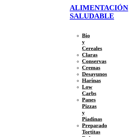
ALIMENTACIÓN
SALUDABLE
Bio
y
Cereales
Claras
Conservas
Cremas
Desayunos
Harinas
Low
Carbs
Panes
Pizzas
y
Piadinas
Preparado
Tortitas