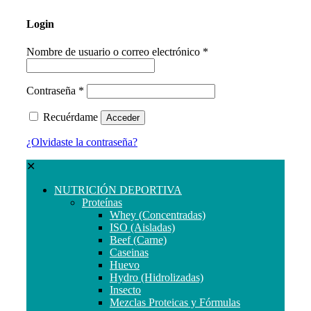
Login
Nombre de usuario o correo electrónico
*
Contraseña
*
Recuérdame
Acceder
¿Olvidaste la contraseña?
✕
NUTRICIÓN DEPORTIVA
Proteínas
Whey (Concentradas)
ISO (Aisladas)
Beef (Carne)
Caseinas
Huevo
Hydro (Hidrolizadas)
Insecto
Mezclas Proteicas y Fórmulas