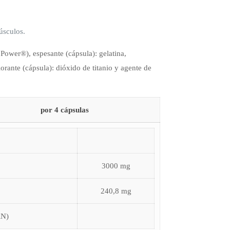
úsculos.
Power®), espesante (cápsula): gelatina,
orante (cápsula): dióxido de titanio y agente de
por 4 cápsulas
3000 mg
240,8 mg
RN)