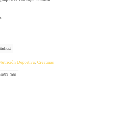
s
itoBest
Nutrición Deportiva
,
Creatinas
540531360