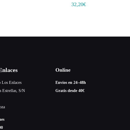
32,20
€
nlaces
Online
 Los Enlaces
Envíos en 24–48h
s Estrellas, S/N
Gratis desde 40€
oza
nes
00