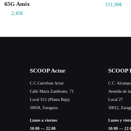
65G Amix
111,90
€
2,45
€
SCOOP Actur
SCOOP E
C.C Carrefour Actur
C.C. Alcampo
Calle María Zambrano, 71
Avenida de la
Local S12 (Planta Baja)
Local 27
50018, Zaragoza
50012, Zarag
Lunes a viernes
Lunes y vier
10:00 — 22:00
10:00 — 22: