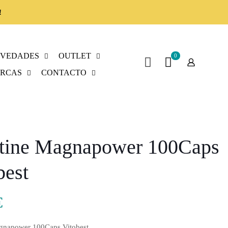
!
VEDADES
OUTLET
0
RCAS
CONTACTO
tine Magnapower 100Caps
best
€
gnapower 100Caps Vitobest