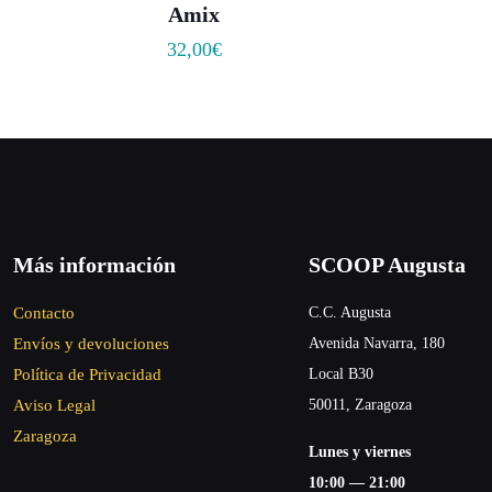
Amix
32,00
€
Más información
SCOOP Augusta
Contacto
C.C. Augusta
Envíos y devoluciones
Avenida Navarra, 180
Política de Privacidad
Local B30
Aviso Legal
50011, Zaragoza
Zaragoza
Lunes y viernes
10:00 — 21:00