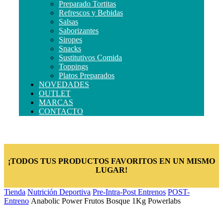
Preparado Tortitas
Refrescos y Bebidas
Salsas
Saborizantes
Siropes
Snacks
Sustitutivos Comida
Toppings
Platos Preparados
NOVEDADES
OUTLET
MARCAS
CONTACTO
¡TODOS TUS PRODUCTOS FAVORITOS EN UN MISMO
LUGAR!
Tienda
/
Nutrición Deportiva
/
Pre-Intra-Post Entrenos
/
POST-
Entreno
/
Anabolic Power Frutos Bosque 1Kg Powerlabs