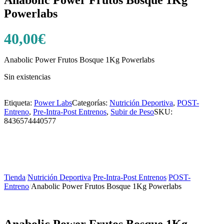
Powerlabs
40,00
€
Anabolic Power Frutos Bosque 1Kg Powerlabs
Sin existencias
Etiqueta:
Power Labs
Categorías:
Nutrición Deportiva
,
POST-
Entreno
,
Pre-Intra-Post Entrenos
,
Subir de Peso
SKU:
8436574440577
Tienda
/
Nutrición Deportiva
/
Pre-Intra-Post Entrenos
/
POST-
Entreno
/
Anabolic Power Frutos Bosque 1Kg Powerlabs