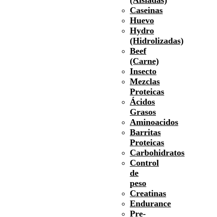
Caseinas
Huevo
Hydro
(Hidrolizadas)
Beef
(Carne)
Insecto
Mezclas
Proteicas
Ácidos
Grasos
Aminoacidos
Barritas
Proteicas
Carbohidratos
Control
de
peso
Creatinas
Endurance
Pre-