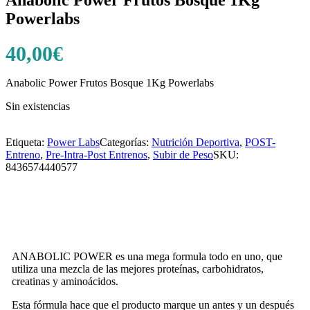
Anabolic Power Frutos Bosque 1Kg
Powerlabs
40,00
€
Anabolic Power Frutos Bosque 1Kg Powerlabs
Sin existencias
Etiqueta:
Power Labs
Categorías:
Nutrición Deportiva
,
POST-
Entreno
,
Pre-Intra-Post Entrenos
,
Subir de Peso
SKU:
8436574440577
ANABOLIC POWER es una mega formula todo en uno, que
utiliza una mezcla de las mejores proteínas, carbohidratos,
creatinas y aminoácidos.
Esta fórmula hace que el producto marque un antes y un después