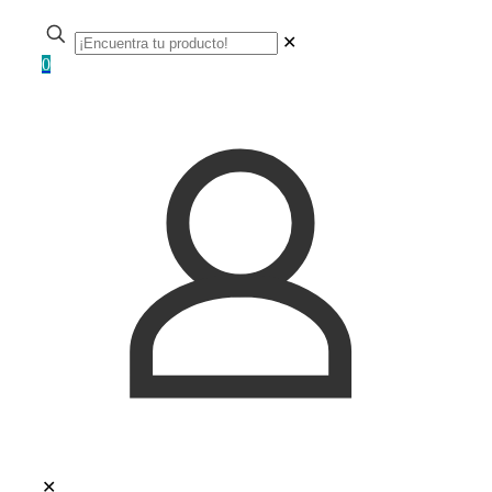
✕
0
✕