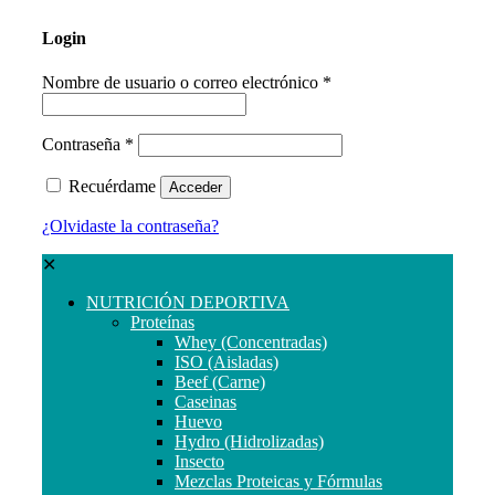
Login
Nombre de usuario o correo electrónico
*
Contraseña
*
Recuérdame
Acceder
¿Olvidaste la contraseña?
✕
NUTRICIÓN DEPORTIVA
Proteínas
Whey (Concentradas)
ISO (Aisladas)
Beef (Carne)
Caseinas
Huevo
Hydro (Hidrolizadas)
Insecto
Mezclas Proteicas y Fórmulas