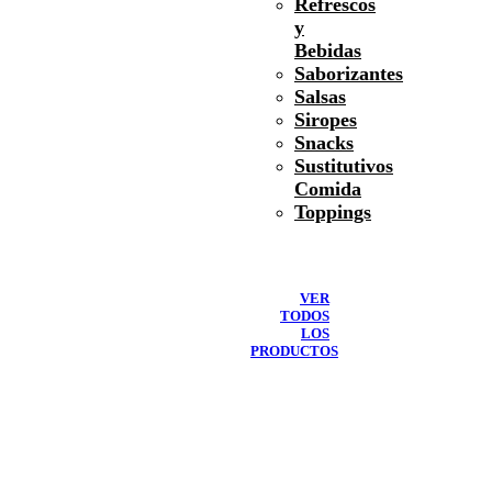
Refrescos
y
Bebidas
Saborizantes
Salsas
Siropes
Snacks
Sustitutivos
Comida
Toppings
VER
TODOS
LOS
PRODUCTOS