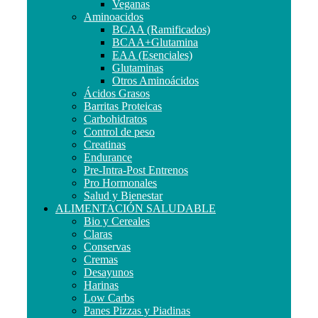
Veganas
Aminoacidos
BCAA (Ramificados)
BCAA+Glutamina
EAA (Esenciales)
Glutaminas
Otros Aminoácidos
Ácidos Grasos
Barritas Proteicas
Carbohidratos
Control de peso
Creatinas
Endurance
Pre-Intra-Post Entrenos
Pro Hormonales
Salud y Bienestar
ALIMENTACIÓN SALUDABLE
Bio y Cereales
Claras
Conservas
Cremas
Desayunos
Harinas
Low Carbs
Panes Pizzas y Piadinas