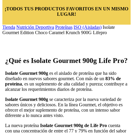
¡TODOS TUS PRODUCTOS FAVORITOS EN UN MISMO
LUGAR!
Tienda
/
Nutrición Deportiva
/
Proteínas
/
ISO (Aisladas)
/
Isolate
Gourmet Edition Choco Caramel Krunch 900G Lifepro
¿Qué es Isolate Gourmet 900g Life Pro?
Isolate Gourmet 900g
es el aislado de proteína que ha sido
diseñado en nuevos sabores gourmet. Con más de un
83% de
proteína
, es un suplemento de alta calidad y pureza; contribuye a
alcanzar los requerimientos diarios de proteína.
Isolate Gourmet 900g
se caracteriza por la nueva variedad de
sabores únicos y deliciosos. En la línea Gourmet, el objetivo es
ofrecer el mejor suplemento de proteína, con un intenso sabor
diferente a lo nunca antes visto.
La nueva proteína
Isolate Gourmet 900g de Life Pro
cuenta
con una concentración de entre el 77 y 79% en función del sabor