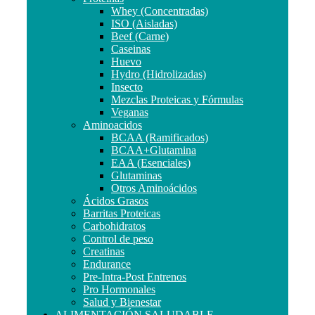
Whey (Concentradas)
ISO (Aisladas)
Beef (Carne)
Caseinas
Huevo
Hydro (Hidrolizadas)
Insecto
Mezclas Proteicas y Fórmulas
Veganas
Aminoacidos
BCAA (Ramificados)
BCAA+Glutamina
EAA (Esenciales)
Glutaminas
Otros Aminoácidos
Ácidos Grasos
Barritas Proteicas
Carbohidratos
Control de peso
Creatinas
Endurance
Pre-Intra-Post Entrenos
Pro Hormonales
Salud y Bienestar
ALIMENTACIÓN SALUDABLE