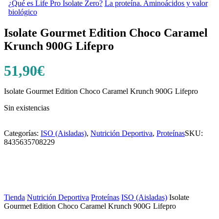
¿Qué es Life Pro Isolate Zero?
La proteína. Aminoácidos y valor
biológico
Isolate Gourmet Edition Choco Caramel
Krunch 900G Lifepro
51,90
€
Isolate Gourmet Edition Choco Caramel Krunch 900G Lifepro
Sin existencias
Categorías:
ISO (Aisladas)
,
Nutrición Deportiva
,
Proteínas
SKU:
8435635708229
Tienda
/
Nutrición Deportiva
/
Proteínas
/
ISO (Aisladas)
/
Isolate
Gourmet Edition Choco Caramel Krunch 900G Lifepro