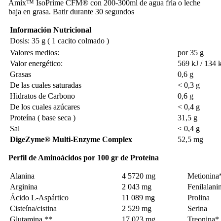
Amix™ IsoPrime CFM® con 200-300ml de agua fría o leche
baja en grasa. Batir durante 30 segundos
Información Nutricional
Dosis: 35 g ( 1 cacito colmado )
Valores medios:
por 35 g
Valor energético:
569 kJ / 134 
Grasas
0,6 g
De las cuales saturadas
˂ 0,3 g
Hidratos de Carbono
0,6 g
De los cuales azúcares
˂ 0,4 g
Proteína ( base seca )
31,5 g
Sal
˂ 0,4 g
DigeZyme® Multi-Enzyme Complex
52,5 mg
Perfil de Aminoácidos por 100 gr de Proteína
Alanina
4 5720 mg
Metionina
Arginina
2 043 mg
Fenilalani
Ácido L-Aspártico
11 089 mg
Prolina
Cisteína/cistina
2 529 mg
Serina
Glutamina **
17 023 mg
Treonina*