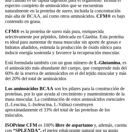
alta calidad es de rápida digestión para el organismo. Brinda el
espectro completo de aminoácidos que se encuentran
naturalmente en la proteína de suero, incluida la concentración
más alta de BCAA, así como otros aminoácidos.
CFM®
es bajo
contenido en grasa.
CFM®
es la proteína de suero más pura, enriquecida
selectivamente por péptidos, fabricada en Glanbia. Esta proteína
es ideal para aumentar de masa muscular sin aporte de grasas e
hidratos añadidos, estimula la producción de óxido nítrico para
inducir energía sostenida y favorece la recuperación muscular.
Está formulada también con un gran número de
L-Glutamina
, es
el aminoácido más abundante del cuerpo, que comprende más del
60% de la reserva de aminoácidos en el del tejido muscular y más
del 20% del total de aminoácidos
Los aminoácidos BCAA
son los pilares para la construcción de
proteínas, por lo que ayuda al crecimiento y mantenimiento de la
masa muscular. La combinación de estos aminoácidos esenciales
(L-Leucina, L-Isoleucina, L-Valina) construyen
aproximadamente el 33% del total de las proteínas de los
músculos.
ISOPrime CFM
es 100%
libre de aspartamo
y, además, cuenta
con
“SPLENDA”,
el mejor edulcorante natural por su gusto