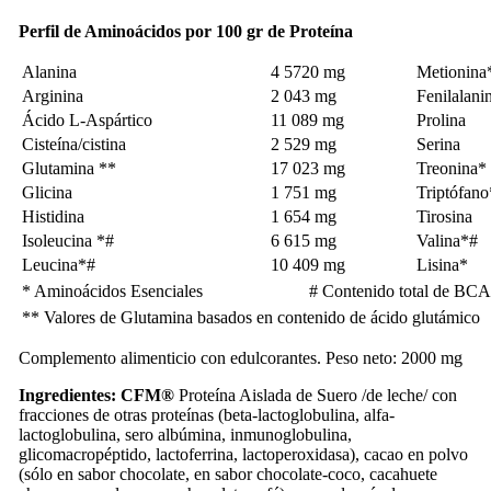
Perfil de Aminoácidos por 100 gr de Proteína
Alanina
4 5720 mg
Metionina
Arginina
2 043 mg
Fenilalani
Ácido L-Aspártico
11 089 mg
Prolina
Cisteína/cistina
2 529 mg
Serina
Glutamina **
17 023 mg
Treonina*
Glicina
1 751 mg
Triptófano
Histidina
1 654 mg
Tirosina
Isoleucina *#
6 615 mg
Valina*#
Leucina*#
10 409 mg
Lisina*
* Aminoácidos Esenciales
# Contenido total de BC
** Valores de Glutamina basados en contenido de ácido glutámico
Complemento alimenticio con edulcorantes. Peso neto: 2000 mg
Ingredientes:
CFM®
Proteína Aislada de Suero /de leche/ con
fracciones de otras proteínas (beta-lactoglobulina, alfa-
lactoglobulina, sero albúmina, inmunoglobulina,
glicomacropéptido, lactoferrina, lactoperoxidasa), cacao en polvo
(sólo en sabor chocolate, en sabor chocolate-coco, cacahuete