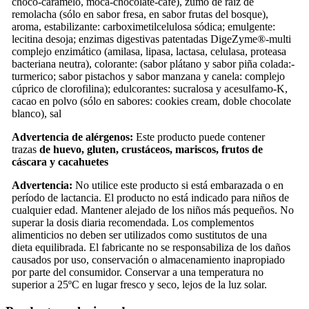
choco-caramelo, moca-chocolate-café), zumo de raíz de
remolacha (sólo en sabor fresa, en sabor frutas del bosque),
aroma, estabilizante: carboximetilcelulosa sódica; emulgente:
lecitina desoja; enzimas digestivas patentadas DigeZyme®-multi
complejo enzimático (amilasa, lipasa, lactasa, celulasa, proteasa
bacteriana neutra), colorante: (sabor plátano y sabor piña colada:-
turmerico; sabor pistachos y sabor manzana y canela: complejo
cúprico de clorofilina); edulcorantes: sucralosa y acesulfamo-K,
cacao en polvo (sólo en sabores: cookies cream, doble chocolate
blanco), sal
Advertencia de alérgenos:
Este producto puede contener
trazas
de huevo, gluten, crustáceos, mariscos, frutos de
cáscara y cacahuetes
Advertencia:
No utilice este producto si está embarazada o en
período de lactancia. El producto no está indicado para niños de
cualquier edad. Mantener alejado de los niños más pequeños. No
superar la dosis diaria recomendada. Los complementos
alimenticios no deben ser utilizados como sustitutos de una
dieta equilibrada. El fabricante no se responsabiliza de los daños
causados por uso, conservación o almacenamiento inapropiado
por parte del consumidor. Conservar a una temperatura no
superior a 25ºC en lugar fresco y seco, lejos de la luz solar.