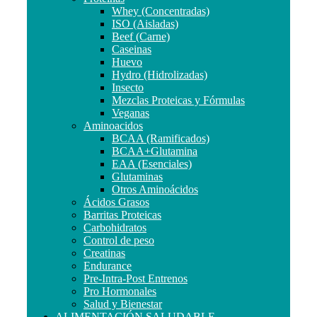
Whey (Concentradas)
ISO (Aisladas)
Beef (Carne)
Caseinas
Huevo
Hydro (Hidrolizadas)
Insecto
Mezclas Proteicas y Fórmulas
Veganas
Aminoacidos
BCAA (Ramificados)
BCAA+Glutamina
EAA (Esenciales)
Glutaminas
Otros Aminoácidos
Ácidos Grasos
Barritas Proteicas
Carbohidratos
Control de peso
Creatinas
Endurance
Pre-Intra-Post Entrenos
Pro Hormonales
Salud y Bienestar
ALIMENTACIÓN SALUDABLE