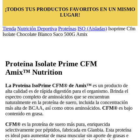
¡TODOS TUS PRODUCTOS FAVORITOS EN UN MISMO
LUGAR!
Tienda
/
Nutrición Deportiva
/
Proteínas
/
ISO (Aisladas)
/
Isoprime Cfm
Isolate Chocolate Blanco Saco 500G Amix
Proteína Isolate Prime CFM
Amix
™
Nutrition
La Proteína IsoPrime CFM® de Amix™
es un producto de
alta calidad es de rápida digestión para el organismo. Brinda el
espectro completo de aminoácidos que se encuentran
naturalmente en la proteína de suero, incluida la concentración
más alta de BCAA, así como otros aminoácidos.
CFM®
es bajo
contenido en grasa.
CFM®
es la proteína de suero más pura, enriquecida
selectivamente por péptidos, fabricada en Glanbia. Esta proteína
es ideal para aumentar de masa muscular sin aporte de grasas e