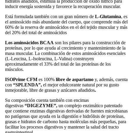
hidratos añadidos, estimula la producción de óxido nítrico para
inducir energía sostenida y favorece la recuperación muscular.
Está formulada también con un gran número de
L-Glutamina
, es
el aminoácido más abundante del cuerpo, que comprende más del
60% de la reserva de aminoácidos en el del tejido muscular y más
del 20% del total de aminoácidos
Los aminoácidos BCAA
son los pilares para la construcción de
proteínas, por lo que ayuda al crecimiento y mantenimiento de la
masa muscular. La combinación de estos aminoácidos esenciales
(L-Leucina, L-Isoleucina, L-Valina) construyen
aproximadamente el 33% del total de las proteínas de los
músculos.
ISOPrime CFM
es 100%
libre de aspartamo
y, además, cuenta
con
“SPLENDA”,
el mejor edulcorante natural por su gusto
inmejorable, libre de grasas y azúcares añadidos
.
Su composición cuenta también con encimas
digestivas
“DIGEZYME”,
un complejo enzimático patentado
que contiene enzimas digestivas derivadas de fuentes microbianas
no patógenas que ayuda en la digestión e hidrólisis de proteínas,
grasas e hidratos de carbono hasta moléculas más pequeñas, para
facilitar los procesos digestivos y mantener la salud del tracto
gastrointestinal.