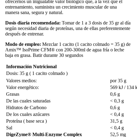
ofrecernos un inigualable valor biológico que, a la vez que el
entrenamiento, suministra un crecimiento muscular de una
manera sana, segura y natural.
Dosis diaria recomendada:
Tomar de 1 a 3 dosis de 35 gr al día
según necesidad diaria de proteínas, una de ellas preferentemente
después de entrenar.
Modo de empleo:
Mezclar 1 cacito (1 cacito colmado = 35 g) de
Amix™ IsoPrime CFM® con 200-300ml de agua fría o leche
baja en grasa. Batir durante 30 segundos
Información Nutricional
Dosis: 35 g ( 1 cacito colmado )
Valores medios:
por 35 g
Valor energético:
569 kJ / 134 
Grasas
0,6 g
De las cuales saturadas
˂ 0,3 g
Hidratos de Carbono
0,6 g
De los cuales azúcares
˂ 0,4 g
Proteína ( base seca )
31,5 g
Sal
˂ 0,4 g
DigeZyme® Multi-Enzyme Complex
52,5 mg