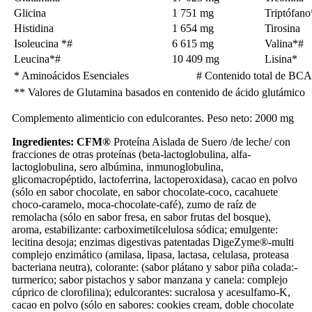
Glicina
1 751 mg
Triptófano
Histidina
1 654 mg
Tirosina
Isoleucina *#
6 615 mg
Valina*#
Leucina*#
10 409 mg
Lisina*
* Aminoácidos Esenciales
# Contenido total de BC
** Valores de Glutamina basados en contenido de ácido glutámico
Complemento alimenticio con edulcorantes. Peso neto: 2000 mg
Ingredientes:
CFM®
Proteína Aislada de Suero /de leche/ con
fracciones de otras proteínas (beta-lactoglobulina, alfa-
lactoglobulina, sero albúmina, inmunoglobulina,
glicomacropéptido, lactoferrina, lactoperoxidasa), cacao en polvo
(sólo en sabor chocolate, en sabor chocolate-coco, cacahuete
choco-caramelo, moca-chocolate-café), zumo de raíz de
remolacha (sólo en sabor fresa, en sabor frutas del bosque),
aroma, estabilizante: carboximetilcelulosa sódica; emulgente:
lecitina desoja; enzimas digestivas patentadas DigeZyme®-multi
complejo enzimático (amilasa, lipasa, lactasa, celulasa, proteasa
bacteriana neutra), colorante: (sabor plátano y sabor piña colada:-
turmerico; sabor pistachos y sabor manzana y canela: complejo
cúprico de clorofilina); edulcorantes: sucralosa y acesulfamo-K,
cacao en polvo (sólo en sabores: cookies cream, doble chocolate