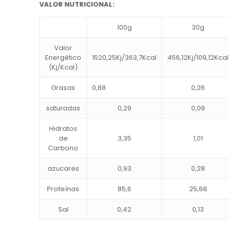
VALOR NUTRICIONAL:
100g
30g
Valor
Energético
1520,25Kj/363,7Kcal
456,12Kj/109,12Kcal
(Kj/Kcal)
Grasas
0,88
0,26
saturadas
0,29
0,09
Hidratos
de
3,35
1,01
Carbono
azucares
0,93
0,28
Proteínas
85,6
25,68
Sal
0,42
0,13