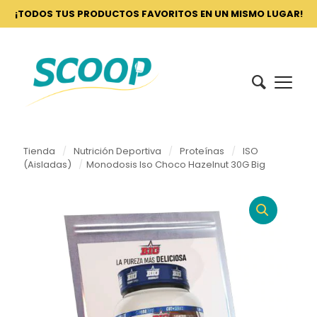
¡TODOS TUS PRODUCTOS FAVORITOS EN UN MISMO LUGAR!
Tienda
/
Nutrición Deportiva
/
Proteínas
/
ISO
(Aisladas)
/
Monodosis Iso Choco Hazelnut 30G Big