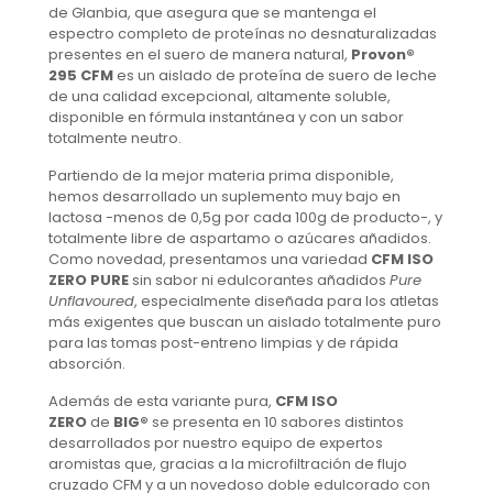
de Glanbia, que asegura que se mantenga el
espectro completo de proteínas no desnaturalizadas
presentes en el suero de manera natural,
Provon®
295 CFM
es un aislado de proteína de suero de leche
de una calidad excepcional, altamente soluble,
disponible en fórmula instantánea y con un sabor
totalmente neutro.
Partiendo de la mejor materia prima disponible,
hemos desarrollado un suplemento muy bajo en
lactosa -menos de 0,5g por cada 100g de producto-, y
totalmente libre de aspartamo o azúcares añadidos.
Como novedad, presentamos una variedad
CFM ISO
ZERO PURE
sin sabor ni edulcorantes añadidos
Pure
Unflavoured
, especialmente diseñada para los atletas
más exigentes que buscan un aislado totalmente puro
para las tomas post-entreno limpias y de rápida
absorción.
Además de esta variante pura,
CFM ISO
ZERO
de
BIG®
se presenta en 10 sabores distintos
desarrollados por nuestro equipo de expertos
aromistas que, gracias a la microfiltración de flujo
cruzado CFM y a un novedoso doble edulcorado con