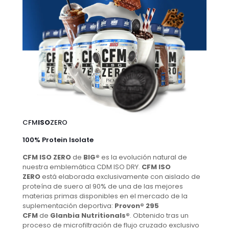
CFM
ISO
ZERO
100% Protein Isolate
CFM ISO ZERO
de
BIG®
es la evolución natural de
nuestra emblemática CDM ISO DRY.
CFM ISO
ZERO
está elaborada exclusivamente con aislado de
proteína de suero al 90% de una de las mejores
materias primas disponibles en el mercado de la
suplementación deportiva:
Provon® 295
CFM
de
Glanbia Nutritionals®
. Obtenido tras un
proceso de microfiltración de flujo cruzado exclusivo