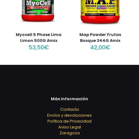
Myocell 5 Phase Lima
Map Powder Frutas
Limon 500G Amix
Bosque 344G Amix
53,50
€
42,00
€
Más información
Contacto
Envíos y devoluciones
Política de Privacidad
Aviso Legal
Zaragoza