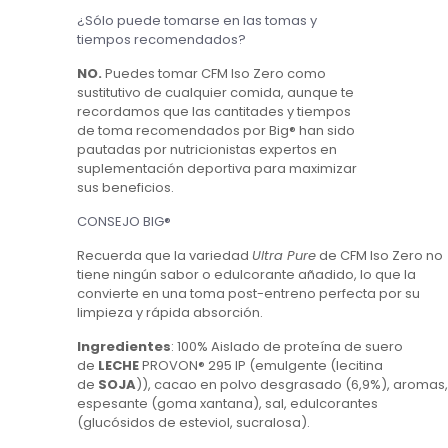
¿Sólo puede tomarse en las tomas y
tiempos recomendados?
NO.
Puedes tomar CFM Iso Zero como
sustitutivo de cualquier comida, aunque te
recordamos que las cantitades y tiempos
de toma recomendados por Big® han sido
pautadas por nutricionistas expertos en
suplementación deportiva para maximizar
sus beneficios.
CONSEJO BIG®
Recuerda que la variedad
Ultra Pure
de CFM Iso Zero no
tiene ningún sabor o edulcorante añadido, lo que la
convierte en una toma post-entreno perfecta por su
limpieza y rápida absorción.
Ingredientes
: 100% Aislado de proteína de suero
de
LECHE
PROVON® 295 IP (emulgente (lecitina
de
SOJA
)), cacao en polvo desgrasado (6,9%), aromas
espesante (goma xantana), sal, edulcorantes
(glucósidos de esteviol, sucralosa).