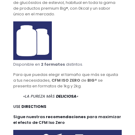
de glucósidos de esteviol, habitual en toda la gama
de productos premium Big®, con 0kcal y un sabor
único en el mercado.
Disponible en
2 formatos
distintos.
Para que puedas elegir el tamaño que más se ajusta
a tus necesidades,
CFM ISO ZERO
de
BIG®
se
presenta en formatos de 1kg y 2kg.
«LA PUREZA MÁS
DELICIOSA
«
USE
DIRECTIONS
Sigue nuestras
recomendaciones
para maximizar
el efecto de CFM Iso Zero