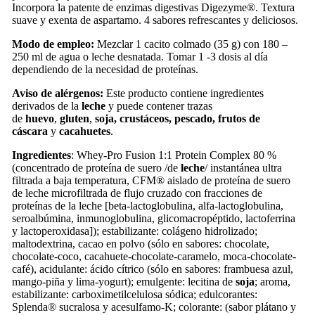
Incorpora la patente de enzimas digestivas Digezyme®. Textura
suave y exenta de aspartamo. 4 sabores refrescantes y deliciosos.
Modo de empleo:
Mezclar 1 cacito colmado (35 g) con 180 –
250 ml de agua o leche desnatada. Tomar 1 -3 dosis al día
dependiendo de la necesidad de proteínas.
Aviso de alérgenos:
Este producto contiene ingredientes
derivados de la
leche
y puede contener trazas
de
huevo
,
gluten
,
soja,
crustáceos, pescado,
frutos de
cáscara
y
cacahuetes
.
Ingredientes
: Whey-Pro Fusion 1:1 Protein Complex 80 %
(concentrado de proteína de suero /de
leche
/ instantánea ultra
filtrada a baja temperatura, CFM® aislado de proteína de suero
de leche microfiltrada de flujo cruzado con fracciones de
proteínas de la leche [beta-lactoglobulina, alfa-lactoglobulina,
seroalbúmina, inmunoglobulina, glicomacropéptido, lactoferrina
y lactoperoxidasa]); estabilizante: colágeno hidrolizado;
maltodextrina, cacao en polvo (sólo en sabores: chocolate,
chocolate-coco, cacahuete-chocolate-caramelo, moca-chocolate-
café), acidulante: ácido cítrico (sólo en sabores: frambuesa azul,
mango-piña y lima-yogurt); emulgente: lecitina de
soja
; aroma,
estabilizante: carboximetilcelulosa sódica; edulcorantes:
Splenda® sucralosa y acesulfamo-K; colorante: (sabor plátano y