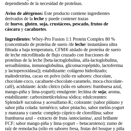
dependiendo de la necesidad de proteínas.
Aviso de alérgenos:
Este producto contiene ingredientes
derivados de la
leche
y puede contener trazas
de
huevo
,
gluten
,
soja,
crustáceos, pescado,
frutos de
cáscara
y
cacahuetes
.
Ingredientes
: Whey-Pro Fusion 1:1 Protein Complex 80 %
(concentrado de proteína de suero /de
leche
/ instantánea ultra
filtrada a baja temperatura, CFM® aislado de proteína de suero
de leche microfiltrada de flujo cruzado con fracciones de
proteínas de la leche [beta-lactoglobulina, alfa-lactoglobulina,
seroalbúmina, inmunoglobulina, glicomacropéptido, lactoferrina
y lactoperoxidasa]); estabilizante: colágeno hidrolizado;
maltodextrina, cacao en polvo (sólo en sabores: chocolate,
chocolate-coco, cacahuete-chocolate-caramelo, moca-chocolate-
café), acidulante: ácido cítrico (sólo en sabores: frambuesa azul,
mango-piña y lima-yogurt); emulgente: lecitina de
soja
; aroma,
estabilizante: carboximetilcelulosa sódica; edulcorantes:
Splenda® sucralosa y acesulfamo-K; colorante: (sabor plátano y
sabor piña colada: turmérico; sabor pistacho, sabor melón-yogurt
y manzana y canela: complejo cúprico de clorofilina; sabor
frambuesa azul – extracto de fruta /antocianina/, azul brillante
FCF; sabor mango-piña y lima-yogurt – betacaroteno); zumo de
raíz de remolacha (sólo en sabores fresa, frutas del bosque y piña