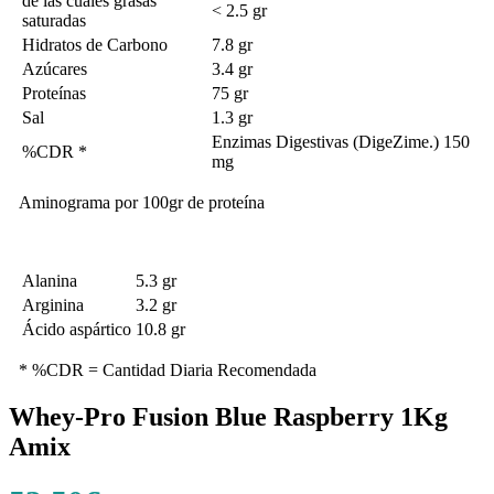
de las cuales grasas
< 2.5 gr
saturadas
Hidratos de Carbono
7.8 gr
Azúcares
3.4 gr
Proteínas
75 gr
Sal
1.3 gr
Enzimas Digestivas (DigeZime.) 150
%CDR *
mg
Aminograma por 100gr de proteína
Alanina
5.3 gr
Arginina
3.2 gr
Ácido aspártico
10.8 gr
* %CDR = Cantidad Diaria Recomendada
Whey-Pro Fusion Blue Raspberry 1Kg
Amix