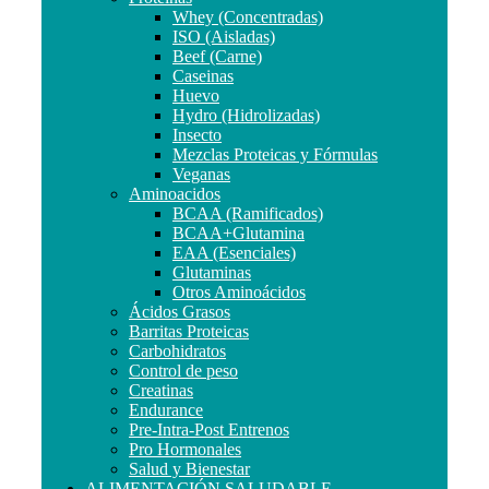
Whey (Concentradas)
ISO (Aisladas)
Beef (Carne)
Caseinas
Huevo
Hydro (Hidrolizadas)
Insecto
Mezclas Proteicas y Fórmulas
Veganas
Aminoacidos
BCAA (Ramificados)
BCAA+Glutamina
EAA (Esenciales)
Glutaminas
Otros Aminoácidos
Ácidos Grasos
Barritas Proteicas
Carbohidratos
Control de peso
Creatinas
Endurance
Pre-Intra-Post Entrenos
Pro Hormonales
Salud y Bienestar
ALIMENTACIÓN SALUDABLE