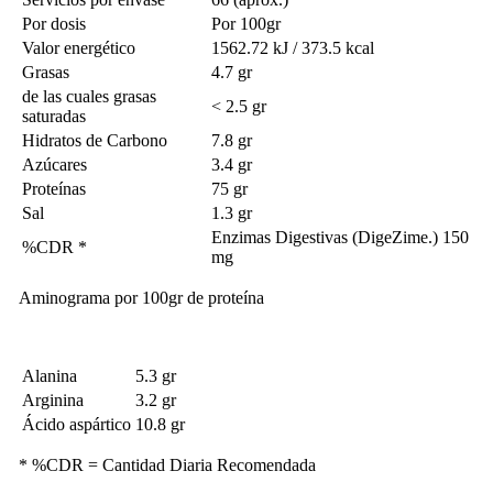
Por dosis
Por 100gr
Valor energético
1562.72 kJ / 373.5 kcal
Grasas
4.7 gr
de las cuales grasas
< 2.5 gr
saturadas
Hidratos de Carbono
7.8 gr
Azúcares
3.4 gr
Proteínas
75 gr
Sal
1.3 gr
Enzimas Digestivas (DigeZime.) 150
%CDR *
mg
Aminograma por 100gr de proteína
Alanina
5.3 gr
Arginina
3.2 gr
Ácido aspártico
10.8 gr
* %CDR = Cantidad Diaria Recomendada