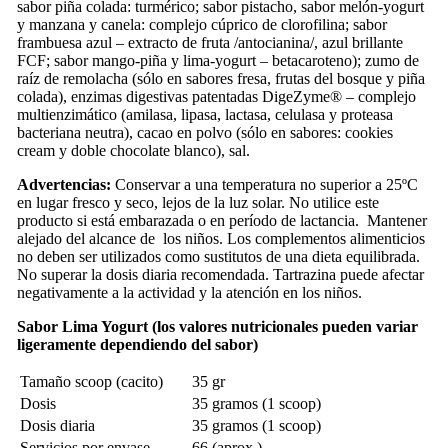
sabor piña colada: turmérico; sabor pistacho, sabor melón-yogurt
y manzana y canela: complejo cúprico de clorofilina; sabor
frambuesa azul – extracto de fruta /antocianina/, azul brillante
FCF; sabor mango-piña y lima-yogurt – betacaroteno); zumo de
raíz de remolacha (sólo en sabores fresa, frutas del bosque y piña
colada), enzimas digestivas patentadas DigeZyme® – complejo
multienzimático (amilasa, lipasa, lactasa, celulasa y proteasa
bacteriana neutra), cacao en polvo (sólo en sabores: cookies
cream y doble chocolate blanco), sal.
Advertencias:
Conservar a una temperatura no superior a 25ºC
en lugar fresco y seco, lejos de la luz solar. No utilice este
producto si está embarazada o en período de lactancia. Mantener
alejado del alcance de los niños. Los complementos alimenticios
no deben ser utilizados como sustitutos de una dieta equilibrada.
No superar la dosis diaria recomendada. Tartrazina puede afectar
negativamente a la actividad y la atención en los niños.
Sabor Lima Yogurt (los valores nutricionales pueden variar
ligeramente dependiendo del sabor)
Tamaño scoop (cacito)
35 gr
Dosis
35 gramos (1 scoop)
Dosis diaria
35 gramos (1 scoop)
Servicios por envase
66 (aprox.)