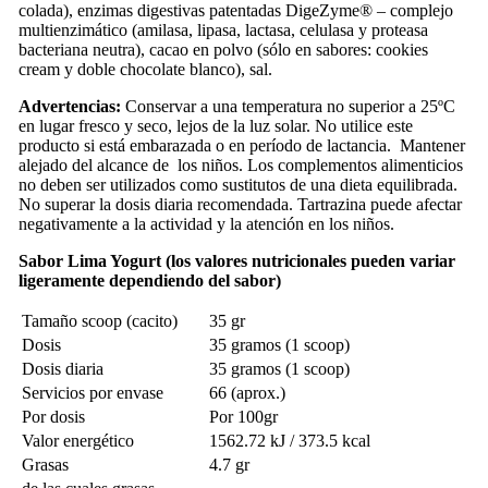
colada), enzimas digestivas patentadas DigeZyme® – complejo
multienzimático (amilasa, lipasa, lactasa, celulasa y proteasa
bacteriana neutra), cacao en polvo (sólo en sabores: cookies
cream y doble chocolate blanco), sal.
Advertencias:
Conservar a una temperatura no superior a 25ºC
en lugar fresco y seco, lejos de la luz solar. No utilice este
producto si está embarazada o en período de lactancia. Mantener
alejado del alcance de los niños. Los complementos alimenticios
no deben ser utilizados como sustitutos de una dieta equilibrada.
No superar la dosis diaria recomendada. Tartrazina puede afectar
negativamente a la actividad y la atención en los niños.
Sabor Lima Yogurt (los valores nutricionales pueden variar
ligeramente dependiendo del sabor)
Tamaño scoop (cacito)
35 gr
Dosis
35 gramos (1 scoop)
Dosis diaria
35 gramos (1 scoop)
Servicios por envase
66 (aprox.)
Por dosis
Por 100gr
Valor energético
1562.72 kJ / 373.5 kcal
Grasas
4.7 gr