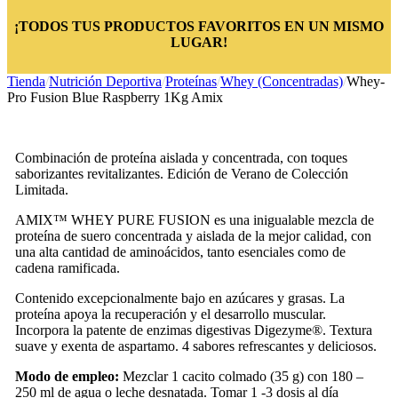
¡TODOS TUS PRODUCTOS FAVORITOS EN UN MISMO
LUGAR!
Tienda
/
Nutrición Deportiva
/
Proteínas
/
Whey (Concentradas)
/
Whey-
Pro Fusion Blue Raspberry 1Kg Amix
Combinación de proteína aislada y concentrada, con toques
saborizantes revitalizantes. Edición de Verano de Colección
Limitada.
AMIX™ WHEY PURE FUSION es una inigualable mezcla de
proteína de suero concentrada y aislada de la mejor calidad, con
una alta cantidad de aminoácidos, tanto esenciales como de
cadena ramificada.
Contenido excepcionalmente bajo en azúcares y grasas. La
proteína apoya la recuperación y el desarrollo muscular.
Incorpora la patente de enzimas digestivas Digezyme®. Textura
suave y exenta de aspartamo. 4 sabores refrescantes y deliciosos.
Modo de empleo:
Mezclar 1 cacito colmado (35 g) con 180 –
250 ml de agua o leche desnatada. Tomar 1 -3 dosis al día