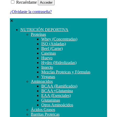
Recuérdame
Acceder
¿Olvidaste la contraseña?
✕
NUTRICIÓN DEPORTIVA
Proteínas
Whey (Concentradas)
ISO (Aisladas)
Beef (Carne)
Caseinas
Huevo
Hydro (Hidrolizadas)
Insecto
Mezclas Proteicas y Fórmulas
Veganas
Aminoacidos
BCAA (Ramificados)
BCAA+Glutamina
EAA (Esenciales)
Glutaminas
Otros Aminoácidos
Ácidos Grasos
Barritas Proteicas