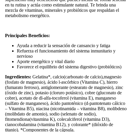
en tu rutina y actúa como estimulante natural. Te brinda una
mezcla de vitaminas, minerales y probióticos que respaldan el
metabolismo energético.
Principales Beneficios:
Ayuda a reducir la sensación de cansancio y fatiga
Refuerza el funcionamiento del sistema inmunitario y
nervioso
Aporte energético y vital diario
Favorece el equilibrio del sistema digestivo (probióticos)
Ingredientes:
Gelatina*, calcio(carbonato de calcio),magnesio
(fosfato de magnesio), ácido l-ascórbico (Vitamina C), hierro
(fumarato ferroso), antiglomerante (estearato de magnesio), zinc
(óxido de zinc), potasio (cloruro potásico), cobre (gluconato de
cobre), acetato de dl-alfa-tocoferol (vitamina E), manganeso
(sulfato de manganeso), ácido pantoténico (d-pantotenato cálcico
– Vitamina B5), niacina (nicotinamida – vitamina B8), molibdeno
(molibdato de amonio), sodio (selenato de sodio),
fitomendiona(vitasmina K), colecalciferol (vitamina D3),
cianocobalamina (vitamina B12), y colorante* (dióxido de
titanio). *Componentes de la cápsula.