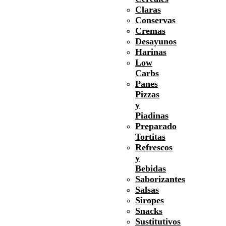
Claras
Conservas
Cremas
Desayunos
Harinas
Low
Carbs
Panes
Pizzas
y
Piadinas
Preparado
Tortitas
Refrescos
y
Bebidas
Saborizantes
Salsas
Siropes
Snacks
Sustitutivos