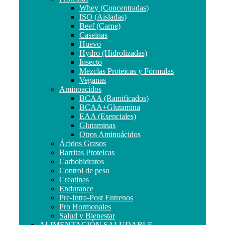
Whey (Concentradas)
ISO (Aisladas)
Beef (Carne)
Caseinas
Huevo
Hydro (Hidrolizadas)
Insecto
Mezclas Proteicas y Fórmulas
Veganas
Aminoacidos
BCAA (Ramificados)
BCAA+Glutamina
EAA (Esenciales)
Glutaminas
Otros Aminoácidos
Ácidos Grasos
Barritas Proteicas
Carbohidratos
Control de peso
Creatinas
Endurance
Pre-Intra-Post Entrenos
Pro Hormonales
Salud y Bienestar
ALIMENTACIÓN SALUDABLE